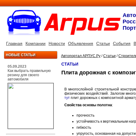
Авт
Росс
Порт
Главная
Компании
Новости
Объявления
Статьи
События
В
НОВЫЕ СТАТЬИ
Автопортал АРПУС.Ру
/
Статьи
/
Строитель
СТАТЬИ
05.09.2023
Как выбрать правильную
Плита дорожная с компози
резину для своего
автомобиля
В многослойной строительной конструк
физических воздействий. Залогом много
тут
плит дорожных с композитной армат
Свойства основы полотна
:
прочность
устойчивость к вертикальным наг
гибкость
упругость, основанная на допуст