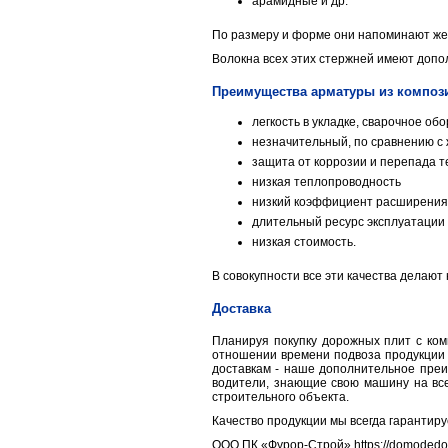
арамидные и др.
По размеру и форме они напоминают же
Волокна всех этих стержней имеют доп
Преимущества арматуры из композ
легкость в укладке, сварочное об
незначительный, по сравнению с ж
защита от коррозии и перепада 
низкая теплопроводность
низкий коэффициент расширения 
длительный ресурс эксплуатации
низкая стоимость.
В совокупности все эти качества делаю
Доставка
Планируя покупку дорожных плит с ком
отношении времени подвоза продукции н
доставкам - наше дополнительное пре
водители, знающие свою машину на все
строительного объекта.
Качество продукции мы всегда гарантиру
ООО ПК «Фурор-Строй» https://domodedov