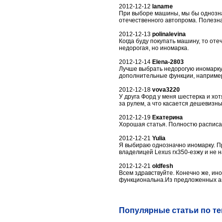
2012-12-12
laname
При выборе машины, мы бы однознач
отечественного автопрома. Полезна
2012-12-13
polinalevina
Когда буду покупать машину, то оте
недорогая, но иномарка.
2012-12-14
Elena-2803
Лучше выбрать недорогую иномарку,
дополнительные функции, например
2012-12-18
vova3220
У друга Форд у меня шестерка и х
за рулем, а что касается дешевизны
2012-12-19
Екатерина
Хорошая статья. Полностю расписа
2012-12-21
Yulia
Я выбираю однозначно иномарку. П
владелицей Lexus rx350-езжу и не 
2012-12-21
oldfesh
Всем здравствуйте. Конечно же, и
функциональна.Из предложенных ав
Популярные статьи по т