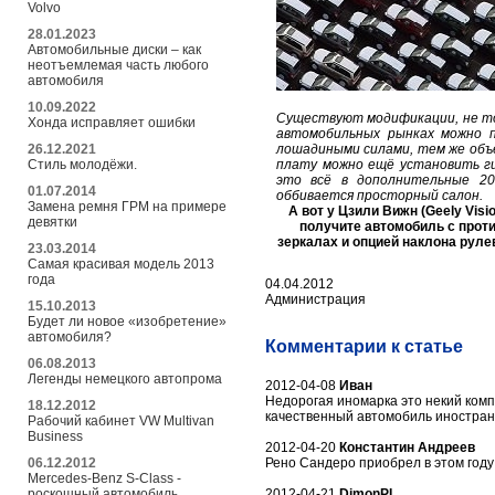
Volvo
28.01.2023
Автомобильные диски – как
неотъемлемая часть любого
автомобиля
10.09.2022
Существуют модификации, не тол
Хонда исправляет ошибки
автомобильных рынках можно 
26.12.2021
лошадиными силами, тем же объё
Стиль молодёжи.
плату можно ещё установить ги
это всё в дополнительные 20
01.07.2014
оббивается просторный салон.
Замена ремня ГРМ на примере
А вот у Цзили Вижн (Geely Visi
девятки
получите автомобиль с прот
зеркалах и опцией наклона руле
23.03.2014
Самая красивая модель 2013
года
04.04.2012
Администрация
15.10.2013
Будет ли новое «изобретение»
автомобиля?
Комментарии к статье
06.08.2013
Легенды немецкого автопрома
2012-04-08
Иван
Недорогая иномарка это некий ком
18.12.2012
качественный автомобиль иностран
Рабочий кабинет VW Multivan
Business
2012-04-20
Константин Андреев
Рено Сандеро приобрел в этом году
06.12.2012
Mercedes-Benz S-Class -
2012-04-21
DimonPL
роскошный автомобиль,