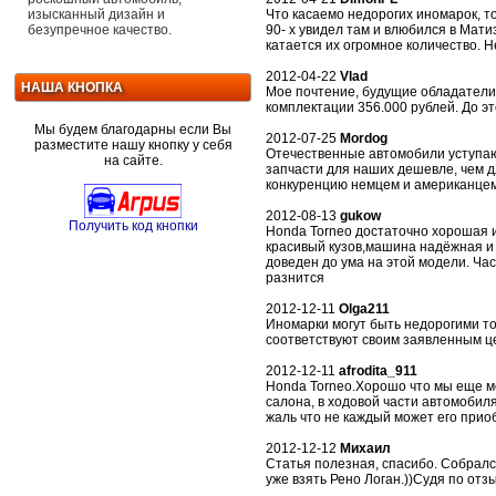
Что касаемо недорогих иномарок, т
изысканный дизайн и
90- х увидел там и влюбился в Мати
безупречное качество.
катается их огромное количество. Н
2012-04-22
Vlad
НАША КНОПКА
Мое почтение, будущие обладатели Р
комплектации 356.000 рублей. До эт
Мы будем благодарны если Вы
2012-07-25
Mordog
разместите нашу кнопку у себя
Отечественные автомобили уступают
на сайте.
запчасти для наших дешевле, чем д
конкуренцию немцем и американцем
2012-08-13
gukow
Получить код кнопки
Honda Torneo достаточно хорошая 
красивый кузов,машина надёжная и 
доведен до ума на этой модели. Час
разнится
2012-12-11
Olga211
Иномарки могут быть недорогими то
соответствуют своим заявленным це
2012-12-11
afrodita_911
Honda Torneo.Хорошо что мы еще мо
салона, в ходовой части автомоби
жаль что не каждый может его прио
2012-12-12
Михаил
Статья полезная, спасибо. Собрался
уже взять Рено Логан.))Судя по отз