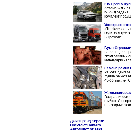
Kia Optima Hybr
Автомобильная 
гибрид седана 
комплект подуш
Усовершенство
«Trucker» есть
водителя грузо
Выражаясь...
Бум «Ограниче
В последнее вр
эксклюзивных а
календарю наст
Замена ремня 
Работа двигате
лучше работает
45-60 тыс. км. С
Железнодорожн
Географическое
глубже. Усовер
географическог
Джип Гранд Чероки.
Chevrolet Camaro
Автопилот от Audi