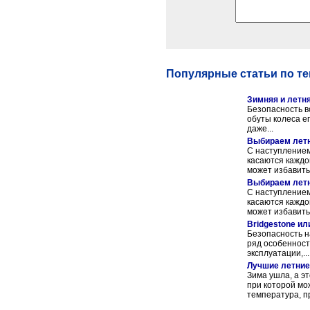
Популярные статьи по те
Зимняя и летня
Безопасность в
обуты колеса е
даже...
Выбираем лет
С наступлением
касаются каждо
может избавить 
Выбираем лет
С наступлением
касаются каждо
может избавить 
Bridgestone ил
Безопасность н
ряд особенност
эксплуатации,...
Лучшие летни
Зима ушла, а э
при которой мо
температура, пр