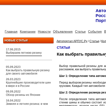
Авт
Росс
Порт
Главная
Компании
Новости
Объявления
Статьи
События
В
НОВЫЕ СТАТЬИ
Автопортал АРПУС.Ру
/
Статьи
/
Кол
СТАТЬИ
17.06.2015
Выбираем летнюю резину
Как выбрать правильн
Выбор правильной резины для ав
05.09.2023
расскажем, как выбрать правильну
Как выбрать правильную резину
для своего автомобиля
Шаг 1: Определение типа автом
26.03.2023
Крупнейшие производители шин
Перед выбором резины необходим
в мире и в России
грузовик. Каждый тип автомобиля 
09.09.2022
Шаг 2: Определение размера ре
Обзор резины из Японии
После определения типа автомо
16.04.2022
стенке шины и обычно состоит из
Зимняя и летняя резина: в чем
миллиметрах, второе число (55)