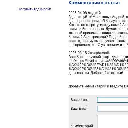
Комментарии к статье
Получить код кнопки
2025-04-08
Андрей
Здравствуйте! Меня зовут Андрей, 
драгоценное время! Я бы лучше потр
Хотите по секрету, между нами? А 
спама и бот- трафика. Думаете опять
который принимает поистине важны
ботами? Заинтриговал? Подробности н
знаете, почему вы получаете спам-
не справляется... С уважением и з
2026-03-15
Josephemalk
Ваш блог — лучший старт для редки
href=https://iqvel.com/ru/a
%D0%92%D0%BE%D1%81%D1%82
%D0%9F%D0%B5%D1%81%D0%B0%D0%
дает советы. Добавляйте статьи!
Добавьте комментарий и введите В
Ваше имя:
Ваш Email:
Комментарий: