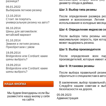
разница?
диаметр обода в дюймах.
06.01.2022
Шаг 3: Выбор типа резины
Выбираем летнюю резину
13.10.2014
После определения размера рез
Стоит ли покупать
зимняя и всесезонная. Летняя
универсальную резину на авто?
использования в холодные месяцы 
06.10.2014
Шаг 4: Определение индексов ск
Шины для автомобиля:
китайский вариант
После выбора типа резины необ
максимальную скорость, при котор
01.10.2014
может выдержать резина.
Зимняя и летняя резина.
Приобретаем с умом
Шаг 5: Выбор производителя
19.09.2014
Bridgestone или Cordiant: какие
После определения всех пар
шины выбрать?
производителей, которые имеют х
19.09.2014
Шаг 6: Установка резины
Bridgestone или Cordiant: какие
шины выбрать?
После выбора правильной резин
обратиться к специалистам в авто
В заключение, выбор правильной 
НАША КНОПКА
Следуйте нашим советам и выб
безопасности на дороге.
Мы будем благодарны если Вы
05.09.2023
разместите нашу кнопку у себя
Администрация
на сайте.