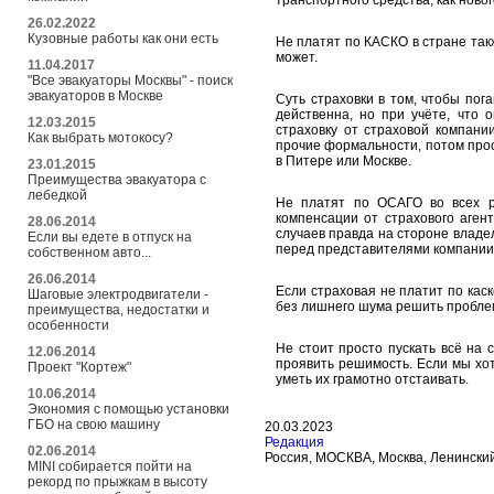
транспортного средства, как нового
26.02.2022
Кузовные работы как они есть
Не платят по КАСКО в стране так
может.
11.04.2017
"Все эвакуаторы Москвы" - поиск
эвакуаторов в Москве
Суть страховки в том, чтобы по
действенна, но при учёте, что 
12.03.2015
страховку от страховой компани
Как выбрать мотокосу?
прочие формальности, потом прост
в Питере или Москве.
23.01.2015
Преимущества эвакуатора с
лебедкой
Не платят по ОСАГО во всех р
компенсации от страхового агент
28.06.2014
случаев правда на стороне владе
Если вы едете в отпуск на
перед представителями компании
собственном авто...
26.06.2014
Если страховая не платит по каско
Шаговые электродвигатели -
без лишнего шума решить пробле
преимущества, недостатки и
особенности
Не стоит просто пускать всё на с
12.06.2014
проявить решимость. Если мы хот
Проект "Кортеж"
уметь их грамотно отстаивать.
10.06.2014
Экономия с помощью установки
ГБО на свою машину
20.03.2023
Редакция
02.06.2014
Россия, МОСКВА, Москва, Ленинский,7
MINI собирается пойти на
рекорд по прыжкам в высоту