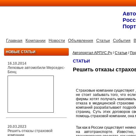
Авт
Росс
Порт
Главная
Компании
Новости
Объявления
Статьи
События
В
НОВЫЕ СТАТЬИ
Автопортал АРПУС.Ру
/
Статьи
/
Пор
СТАТЬИ
16.10.2014
Легковые автомобили Мерседес-
Решить отказы страхо
Бенц
Страховые компании существуют д
не стоит забывать того, что ес
фирмы хотят получать максималь
отказа в медицинской страховк
компаний разрабатывают подробн
страниц. Суть этих договоров с
помощь страховой компании, она м
20.03.2023
Так как в России существует немн
Решить отказы страховой
на автотранспорте. Известно,
компании