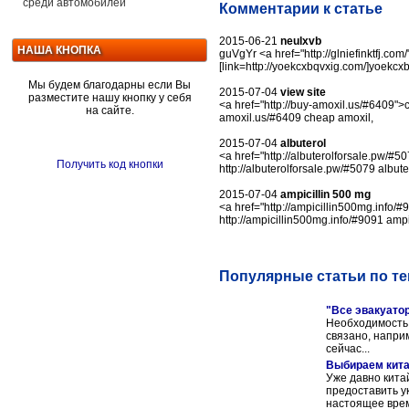
среди автомобилей
Комментарии к статье
2015-06-21
neulxvb
НАША КНОПКА
guVgYr <a href="http://glniefinktfj.com/
[link=http://yoekcxbqvxig.com/]yoekcxbq
Мы будем благодарны если Вы
2015-07-04
view site
разместите нашу кнопку у себя
<a href="http://buy-amoxil.us/#6409">ch
на сайте.
amoxil.us/#6409 cheap amoxil,
2015-07-04
albuterol
<a href="http://albuterolforsale.pw/#507
Получить код кнопки
http://albuterolforsale.pw/#5079 albute
2015-07-04
ampicillin 500 mg
<a href="http://ampicillin500mg.info/#9
http://ampicillin500mg.info/#9091 ampic
Популярные статьи по т
"Все эвакуатор
Необходимость 
связано, наприм
сейчас...
Выбираем кита
Уже давно кита
предоставить у
настоящее врем