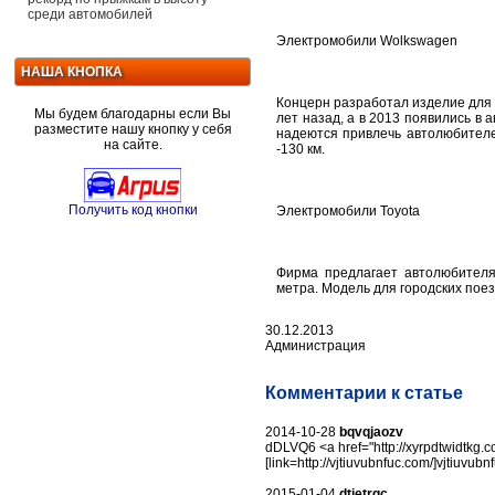
среди автомобилей
Электромобили Wolkswagen
НАША КНОПКА
Концерн разработал изделие для
Мы будем благодарны если Вы
лет назад, а в 2013 появились в
разместите нашу кнопку у себя
надеются привлечь автолюбителей
на сайте.
-130 км.
Получить код кнопки
Электромобили Toyota
Фирма предлагает автолюбителя
метра. Модель для городских поезд
30.12.2013
Администрация
Комментарии к статье
2014-10-28
bqvqjaozv
dDLVQ6 <a href="http://xyrpdtwidtkg.com
[link=http://vjtiuvubnfuc.com/]vjtiuvubn
2015-01-04
dtietrgc