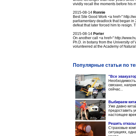
vividly recall the moments before his 
2015-08-14
Ronnie
Best Site Good Work <a href=" http://
parliamentary deadlock that began in 2
defeat that later forced him to resign.
2015-08-14
Porter
On another call <a href=" http://www.
Ph.D. in botany from the University of 
volunteered at the Academy of Natural
Популярные статьи по т
"Все эвакуатор
Необходимость 
связано, наприм
сейчас...
Выбираем кита
Уже давно кита
предоставить у
настоящее врем
Решить отказы
Страховые комп
ситуациях, одн