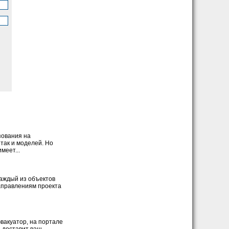
зования на
так и моделей. Но
меет...
каждый из объектов
направлениям проекта
вакуатор, на портале