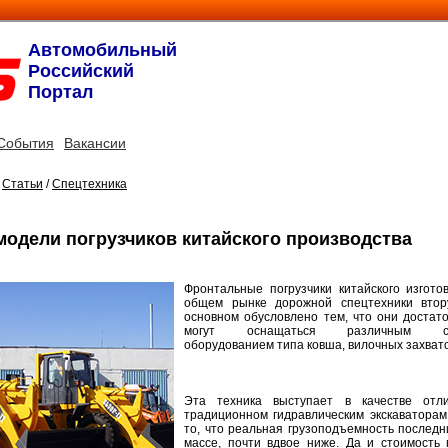
Автомобильный
Российский
Портал
События
Вакансии
/
Статьи
/
Спецтехника
одели погрузчиков китайского производства
Фронтальные погрузчики китайского изгот
общем рынке дорожной спецтехники втор
основном обусловлено тем, что они достат
могут оснащаться различным спе
оборудованием типа ковша, вилочных захватов
Эта техника выступает в качестве отли
традиционном гидравлическим экскаваторам
то, что реальная грузоподъемность последн
массе, почти вдвое ниже. Да и стоимость 