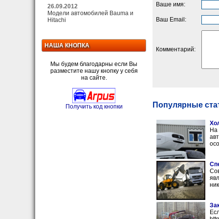
Ваше имя:
26.09.2012
Модели автомобилей Bauma и
Ваш Email:
Hitachi
НАША КНОПКА
Комментарий:
Мы будем благодарны если Вы
разместите нашу кнопку у себя
на сайте.
Популярные стат
Получить код кнопки
Хо
На
авт
осо
Сп
Сов
явл
ник
За
Есл