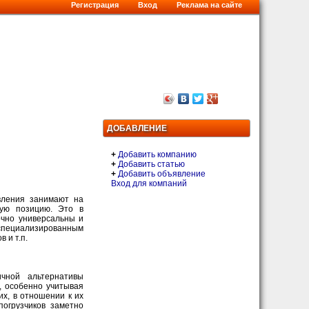
Регистрация
Вход
Реклама на сайте
ДОБАВЛЕНИЕ
+
Добавить компанию
+
Добавить статью
+
Добавить объявление
Вход для компаний
овления занимают на
ую позицию. Это в
очно универсальны и
циализированным
 и т.п.
чной альтернативы
, особенно учитывая
их, в отношении к их
погрузчиков заметно