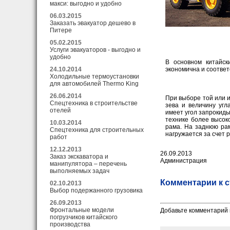
макси: выгодно и удобно
06.03.2015
Заказать эвакуатор дешево в
Питере
05.02.2015
Услуги эвакуаторов - выгодно и
удобно
В основном китайск
24.10.2014
экономична и соответ
Холодильные термоустановки
для автомобилей Thermo King
26.06.2014
При выборе той или 
Спецтехника в строительстве
зева и величину угл
отелей
имеет угол запрокид
технике более высок
10.03.2014
рама. На заднюю рам
Спецтехника для строительных
нагружается за счет 
работ
12.12.2013
26.09.2013
Заказ экскаватора и
Администрация
манипулятора – перечень
выполняемых задач
Комментарии к с
02.10.2013
Выбор подержанного грузовика
26.09.2013
Фронтальные модели
Добавьте комментарий 
погрузчиков китайского
производства