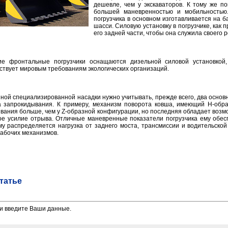
дешевле, чем у экскаваторов. К тому же по
большей маневренностью и мобильностью
погрузчика в основном изготавливается на 
шасси. Силовую установку в погрузчике, как 
его задней части, чтобы она служила своего 
ие фронтальные погрузчики оснащаются дизельной силовой установкой,
ствует мировым требованиям экологических организаций.
иной специализированной насадки нужно учитывать, прежде всего, два осно
а запрокидывания. К примеру, механизм поворота ковша, имеющий Н-обр
ывания больше, чем у Z-образной конфигурации, но последняя обладает воз
ое усилие отрыва. Отличные маневренные показатели погрузчика ему обе
у распределяется нагрузка от заднего моста, трансмиссии и водительской
рабочих механизмов.
татье
и введите Ваши данные.