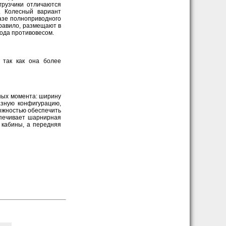
грузчики отличаются
. Колесный вариант
базе полноприводного
правило, размещают в
рода противовесом.
 так как она более
вных момента: ширину
азную конфигурацию,
можностью обеспечить
спечивает шарнирная
 кабины, а передняя