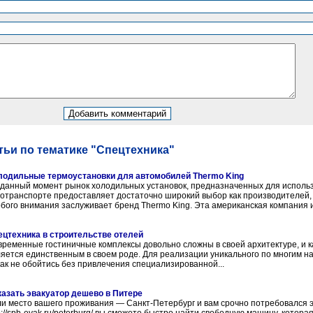
ьи по тематике "Спецтехника"
лодильные термоустановки для автомобилей Thermo King
 данный момент рынок холодильных установок, предназначенных для исполь
отранспорте предоставляет достаточно широкий выбор как производителей, 
бого внимания заслуживает бренд Thermo King. Эта американская компания и
ецтехника в строительстве отелей
ременные гостиничные комплексы довольно сложны в своей архитектуре, и 
яется единственным в своем роде. Для реализации уникального по многим 
ак не обойтись без привлечения специализированной...
казать эвакуатор дешево в Питере
и место вашего проживания — Санкт-Петербург и вам срочно потребовался э