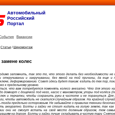
Автомобильный
Российский
Портал
События
Вакансии
/
Статьи
/
Шиномонтаж
 замене колес
ходимо запомнить, так это то, что этого делать без необходимости не 
 откручивании и закручивании, без явной на той причины, да еще и
люче, деформированию. Совет здесь будет таким: ездить до тех пор, пок
ко к предельному уровню.
ться, что вам потребуется поменять колесо внезапно. Что для этого н
до домкарт с дощечкой под него, насос с манометром, упоры под колёса (п
ключ и перчатки, чтобы сохранить руки в чистоте и не пораниться. Для
ги, чтобы автомобиль не скатился случайным образом. На крайний случа
ь тогда предельно осторожным. Не забывайте о правилах техники безопас
ь аккуратно. Болты и гайки не стоит кидать на голую землю, так как
вии они не смогут встать на своё место должным образом, тем самы
ациям на дороге. Болты и гайки лучше складывать в чистую тару. Снятое