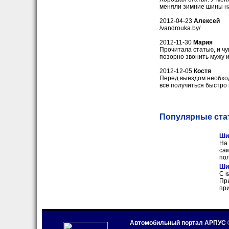
меняли зимние шины на 
2012-04-23
Алексей
/vandrouka.by/
2012-11-30
Мария
Прочитала статью, и чу
позорно звонить мужу 
2012-12-05
Костя
Перед выездом необход
все получиться быстро 
Популярные ста
Шин
На
сам
по
Ши
С к
При
пр
Автомобильный портал АРПУС