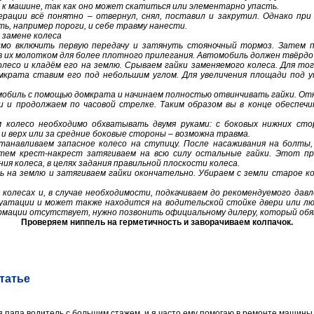
 к машине, так как оно может скатиться или элементарно упасть.
ерации всё понятно – отвернул, снял, поставил и закрутил. Однако при
ь, например пороги, и себе травму нанести.
 замене колеса
имо включить первую передачу и затянуть стояночный тормоз. Затем 
ив их молотком для более плотного прилегания. Автомобиль должен твёрдо
лесо и кладём его на землю. Срываем гайки заменяемого колеса. Для то
омкрата ставим его под небольшим углом. Для увеличения площади под 
обиль с помощью домкрата и начинаем полностью отвинчивать гайки. Отк
и и продолжаем по часовой стрелке. Таким образом вы в конце обеспечи
 колесо необходимо обхватывать двумя руками: с боковых нижних сто
 и верх или за средние боковые стороны – возможна травма.
танавливаем запасное колесо на ступицу. После насаживания на болты, 
атем крест-накрест затягиваем на всю силу остальные гайки. Этот п
ия колеса, в целях задания правильной плоскости колеса.
 на землю и затягиваем гайки окончательно. Убираем с земли старое ко
 колесах и, в случае необходимости, подкачиваем до рекомендуемого давл
уатации и может также находится на водительской стойке двери или люч
рмации отсутствует, нужно позвонить официальному дилеру, который об
Проверяем ниппель на герметичность и заворачиваем колпачок.
татье
я папа водитель с большим стажем, и я часто ему помогаю в ремонте машины