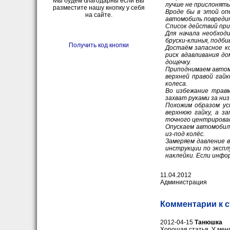
Мы будем благодарны если Вы
лучше не прислонять
разместите нашу кнопку у себя
Вроде бы в этой оп
на сайте.
автомобиль повредит
Список действий при
Для начала необход
бруски-клинья, подб
Получить код кнопки
Достаём запасное ко
риск вдавливания д
дощечку.
Приподнимаем автом
верхней правой гайк
колеса.
Во избежание травм
захват руками за низ
Похожим образом ус
верхнюю гайку, а з
точного центрирован
Опускаем автомобиль
из-под колёс.
Замеряем давление в
инструкции по экспл
наклейки. Если инфо
11.04.2012
Администрация
Комментарии к с
2012-04-15
Танюшка
Хорошая статья. У мен