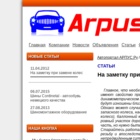
Главная
Компании
Новости
Объявления
Статьи
НОВЫЕ СТАТЬИ
Автопортал АРПУС.Ру
СТАТЬИ
11.04.2012
На заметку при замене колес
На заметку при
Главное, что необ
06.07.2015
имеют свойство при
Шины Continetal - автообувь
динамометрическом к
немецкого качества
будут изношены близ
27.08.2013
Однако может случи
Шиномонтажное оборудование
запасного колеса, на
колесо), баллонный 
ровный участок доро
часть, но нужно быт
НАША КНОПКА
Старайтесь работат
резьбу и впоследст
непредвиденным ситу