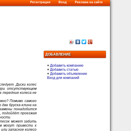
Регистрация
Вход
Реклама на сайте
ДОБАВЛЕНИЕ
+
Добавить компанию
+
Добавить статью
+
Добавить объявление
Вход для компаний
следует. Диски колес
 при отсутствующем
а передние колеса не
ужно? Помимо самого
о два бруска-клина на
 замены понадобится
й, подойдёт проезжая
ности.
 песок может забить
м могут привести к
 или запасное колесо