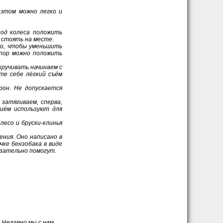
 этом можно легко и
под колеса положить
 стоять на месте.
го, чтобы уменьшить
упор можно положить
ручивать начинаем с
те себе лёгкий съём
рон. Не допускается
затягиваем, сперва,
риём используют для
лесо и бруски-клинья
ения. Оно написано в
ке бензобака в виде
язательно помогут.
. Недавно мы с ним