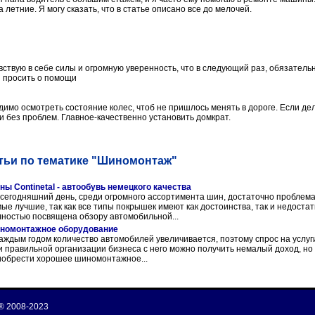
летние. Я могу сказать, что в статье описано все до мелочей.
вствую в себе силы и огромную уверенность, что в следующий раз, обязательн
и просить о помощи
имо осмотреть состояние колес, чтоб не пришлось менять в дороге. Если де
и без проблем. Главное-качественно установить домкрат.
тьи по тематике "Шиномонтаж"
ы Continetal - автообувь немецкого качества
 сегодняшний день, среди огромного ассортимента шин, достаточно проблем
ые лучшие, так как все типы покрышек имеют как достоинства, так и недостат
лностью посвящена обзору автомобильной...
номонтажное оборудование
аждым годом количество автомобилей увеличивается, поэтому спрос на услу
 правильной организации бизнеса с него можно получить немалый доход, но 
иобрести хорошее шиномонтажное...
® 2008-2023