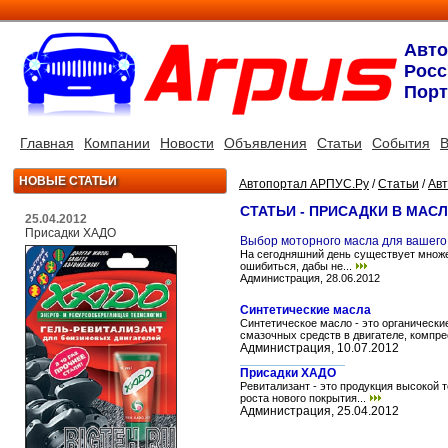
Авт
Росс
Порт
Главная
Компании
Новости
Объявления
Статьи
События
В
НОВЫЕ СТАТЬИ
Автопортал АРПУС.Ру
/
Статьи
/
Ав
СТАТЬИ - ПРИСАДКИ В МАС
25.04.2012
Присадки ХАДО
Выбор моторного масла для вашего
На сегодняшний день существует множе
ошибиться, дабы не...
Администрация, 28.06.2012
Синтетические масла
Синтетическое масло - это органически
смазочных средств в двигателе, компре
Администрация, 10.07.2012
Присадки ХАДО
Ревитализант - это продукция высокой
роста нового покрытия...
Администрация, 25.04.2012