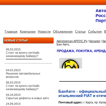
Авт
Росс
Порт
Главная
Компании
Новости
Объявления
Статьи
События
В
НОВЫЕ СТАТЬИ
Автопортал АРПУС.Ру
/
Каталог
/
Ав
Бан-Авто,
06.03.2015
ПРОДАЖА, ПОКУПКА, АРЕНД
Стоит ли купить питбайк
начинающему байкеру?
04.03.2023
Решение автомобильных
вопросов
06.03.2015
Стоит ли купить питбайк
начинающему байкеру?
БанАвто - официальный 
04.10.2014
итальянский FIAT и отеч
Скрытые дефекты в новых авто
Почтовый адрес:
г. Курск, пр. Кул
24.09.2014