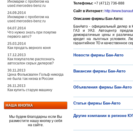
Иномарки с пробегом на
Телефоны:
+7 (4712) 736-888
used.mercedes-benz.ru
Сайт в Интернет:
http://www.banaut
24.09.2014
Иномарки с пробегом на
Описание фирмы Бан-Авто:
used.mercedes-benz.ru
БанАвто - официальный дилер в К
04.07.2014
ГАЗ и УАЗ. Автоцентр предла
Что нужно знать при покупке
демократичные цены и различны
первого авто?
кредит на льготных условиях. 
гарантийное ТО и качественное с
25.03.2014
Как продать верного коня
17.12.2013
Новости фирмы Бан-Авто
Как покупателю распознать
автосалон серых дилеров?
30.11.2013
Вакансии фирмы Бан-Авто
Цена Фольксваген Гольф никогда
не была так низка в России
26.11.2013
Объявления фирмы Бан-Авто
Как купить старую машину
Статьи фирмы Бан-Авто
НАША КНОПКА
Другие компании в регионе К
Мы будем благодарны если Вы
разместите нашу кнопку у себя
на сайте.