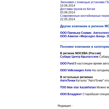
Экономия с помощью установки Г
10.06.2014
Доставка грузов из Китая
03.06.2014
Современные контейнерные пере
22.05.2014
Другие компании в регионе М
ООО Премьер Сервис
,
Автоэлект
ООО Авилон «Мерседес-Бенц»
,
О
Похожие компании в категори
В регионе МОСКВА (Россия)
Субару Центр Крылатское
Субару
OOO Ford
В настоящее время авто 
OOO Volkswagen Avto
На сегодняш
В остальных регионах
АвтоТочки
Каталог "АвтоТочки" это
ТОО blue star kazakhstan
Можно мно
ООО Владрент
Старейшая специал
Редакция -