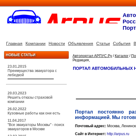
Авт
Росс
Порт
Главная
Компании
Новости
Объявления
Статьи
События
В
НОВЫЕ СТАТЬИ
Автопортал АРПУС.Ру
/
Каталог
/
По
Редакция,
23.01.2015
ПОРТАЛ АВТОМОБИЛЬНЫХ Н
Преимущества эвакуатора с
лебедкой
20.03.2023
Решить отказы страховой
компании
26.02.2022
Портал постоянно ра
Кузовные работы как они есть
информацией. Мы готов
11.04.2017
"Все эвакуаторы Москвы" - поиск
Почтовый адрес:
Москва, Ленинск
эвакуаторов в Москве
Сайт в Интернет:
http://arpus.ru