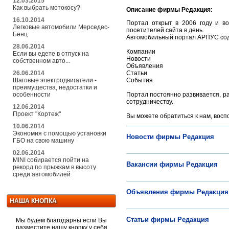
12.03.2015
Как выбрать мотокосу?
Описание фирмы Редакция:
16.10.2014
Портал открыт в 2006 году и в
Легковые автомобили Мерседес-
посетителей сайта в день.
Бенц
Автомобильный портал АРПУС со
28.06.2014
Компании
Если вы едете в отпуск на
Новости
собственном авто...
Объявления
26.06.2014
Статьи
Шаговые электродвигатели -
События
преимущества, недостатки и
особенности
Портал постоянно развивается, р
сотрудничеству.
12.06.2014
Проект "Кортеж"
Вы можете обратиться к нам, вос
10.06.2014
Экономия с помощью установки
Новости фирмы Редакция
ГБО на свою машину
02.06.2014
MINI собирается пойти на
Вакансии фирмы Редакция
рекорд по прыжкам в высоту
среди автомобилей
Объявления фирмы Редакция
НАША КНОПКА
Статьи фирмы Редакция
Мы будем благодарны если Вы
разместите нашу кнопку у себя