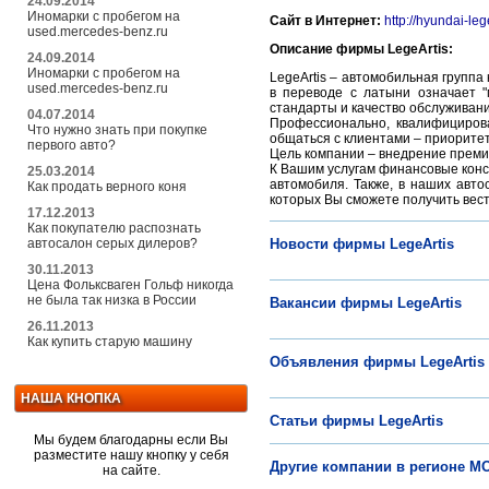
24.09.2014
Иномарки с пробегом на
Сайт в Интернет:
http://hyundai-lege
used.mercedes-benz.ru
Описание фирмы LegeArtis:
24.09.2014
Иномарки с пробегом на
LegeArtis – автомобильная группа
used.mercedes-benz.ru
в переводе с латыни означает "
стандарты и качество обслуживани
04.07.2014
Профессионально, квалифицирова
Что нужно знать при покупке
общаться с клиентами – приорите
первого авто?
Цель компании – внедрение преми
К Вашим услугам финансовые конс
25.03.2014
автомобиля. Также, в наших авто
Как продать верного коня
которых Вы сможете получить вест
17.12.2013
Как покупателю распознать
автосалон серых дилеров?
Новости фирмы LegeArtis
30.11.2013
Цена Фольксваген Гольф никогда
не была так низка в России
Вакансии фирмы LegeArtis
26.11.2013
Как купить старую машину
Объявления фирмы LegeArtis
НАША КНОПКА
Статьи фирмы LegeArtis
Мы будем благодарны если Вы
разместите нашу кнопку у себя
Другие компании в регионе М
на сайте.