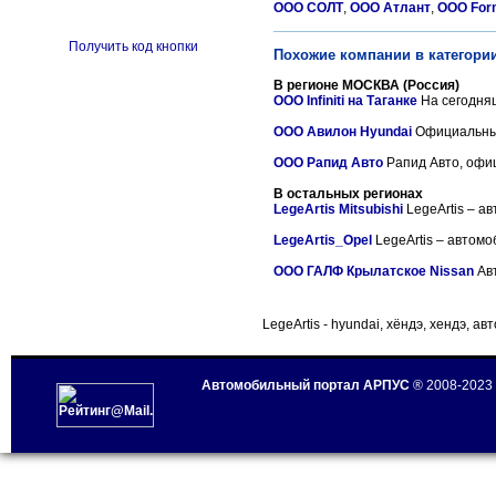
ООО СОЛТ
,
ООО Атлант
,
ООО For
Получить код кнопки
Похожие компании в категори
В регионе МОСКВА (Россия)
ООО Infiniti на Таганке
На сегодняшн
ООО Авилон Hyundai
Официальный
ООО Рапид Авто
Рапид Авто, офиц
В остальных регионах
LegeArtis Mitsubishi
LegeArtis – а
LegeArtis_Opel
LegeArtis – автомо
ООО ГАЛФ Крылатское Nissan
Авт
LegeArtis - hyundai, хёндэ, хендэ, а
Автомобильный портал АРПУС
® 2008-2023