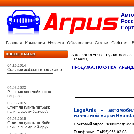
Авт
Росс
Порт
Главная
Компании
Новости
Объявления
Статьи
События
В
НОВЫЕ СТАТЬИ
Автопортал АРПУС.Ру
/
Каталог
/
Ав
LegeArtis,
04.10.2014
ПРОДАЖА, ПОКУПКА, АРЕНД
Скрытые дефекты в новых авто
04.03.2023
Решение автомобильных
вопросов
06.03.2015
Стоит ли купить питбайк
LegeArtis – автомоб
начинающему байкеру?
известной марки Hyundai
06.03.2015
Стоит ли купить питбайк
Почтовый адрес:
Ленинградское шо
начинающему байкеру?
Телефоны:
+7 (495) 966-02-03