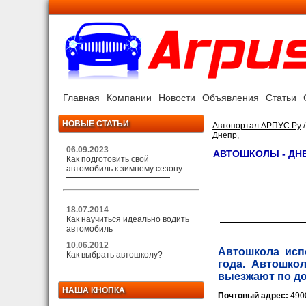
Главная
Компании
Новости
Объявления
Статьи
НОВЫЕ СТАТЬИ
Автопортал АРПУС.Ру
Днепр,
06.09.2023
АВТОШКОЛЫ - ДН
Как подготовить свой
автомобиль к зимнему сезону
18.07.2014
Как научиться идеально водить
автомобиль
10.06.2012
Автошкола исп
Как выбрать автошколу?
года. Автошко
выезжают по до
НАША КНОПКА
Почтовый адрес:
490