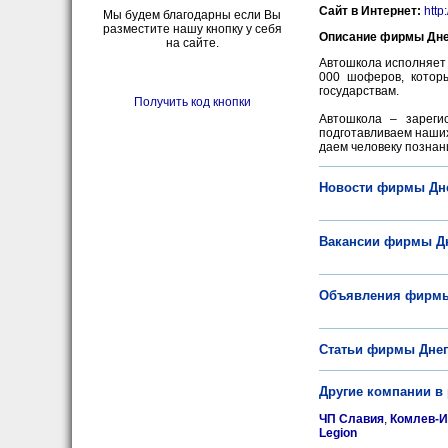
Сайт в Интернет:
http:
Мы будем благодарны если Вы
разместите нашу кнопку у себя
Описание фирмы Дне
на сайте.
Автошкола исполняет 
000 шоферов, котор
государствам.
Получить код кнопки
Автошкола – зареги
подготавливаем наших
даем человеку познани
Новости фирмы Дн
Вакансии фирмы Д
Объявления фирм
Статьи фирмы Дне
Другие компании в
ЧП Славия
,
Комлев-
Legion