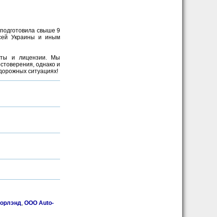
 подготовила свыше 9
всей Украины и иным
аты и лицензии. Мы
стоверения, однако и
 дорожных ситуациях!
орлэнд
,
ООО Auto-