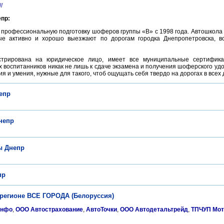
//
пр:
профессиональную подготовку шоферов группы «В» с 1998 года. Автошкола
ые активно и хорошо выезжают по дорогам городка Днепропетровска, 
стрирована на юридическое лицо, имеет все муниципальные сертифик
 воспитанников никак не лишь к сдаче экзамена и получения шоферского удо
я и умения, нужные для такого, чтоб ощущать себя твердо на дорогах в всех
епр
непр
ы Днепр
пр
 регионе ВСЕ ГОРОДА (Белоруссия)
Инфо
,
ООО Автострахование
,
АвтоТочки
,
ООО Автодетальтрейд
,
ТПЧУП Мот