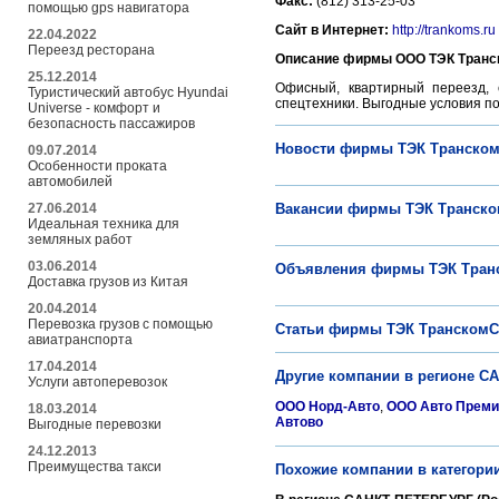
Факс:
(812) 313-25-03
помощью gps навигатора
Сайт в Интернет:
http://trankoms.ru
22.04.2022
Переезд ресторана
Описание фирмы ООО ТЭК Транс
25.12.2014
Офисный, квартирный переезд, с
Туристический автобус Hyundai
спецтехники. Выгодные условия п
Universe - комфорт и
безопасность пассажиров
Новости фирмы ТЭК Транско
09.07.2014
Особенности проката
автомобилей
27.06.2014
Вакансии фирмы ТЭК Транск
Идеальная техника для
земляных работ
03.06.2014
Объявления фирмы ТЭК Тран
Доставка грузов из Китая
20.04.2014
Перевозка грузов с помощью
Статьи фирмы ТЭК ТранскомС
авиатранспорта
17.04.2014
Другие компании в регионе С
Услуги автоперевозок
ООО Норд-Авто
,
ООО Авто Прем
18.03.2014
Автово
Выгодные перевозки
24.12.2013
Преимущества такси
Похожие компании в категори