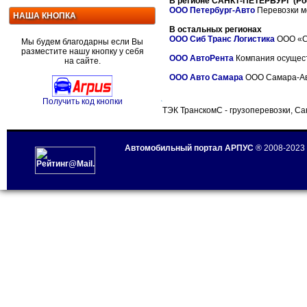
В регионе САНКТ-ПЕТЕРБУРГ (Ро
ООО Петербург-Авто
Перевозки ме
НАША КНОПКА
В остальных регионах
ООО Сиб Транс Логистика
ООО «Си
Мы будем благодарны если Вы
разместите нашу кнопку у себя
ООО АвтоРента
Компания осуществ
на сайте.
ООО Авто Самара
ООО Самара-Авто
Получить код кнопки
ТЭК ТранскомС - грузоперевозки, Са
Автомобильный портал АРПУС
® 2008-2023