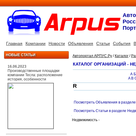
Авт
Росс
Порт
Главная
Компании
Новости
Объявления
Статьи
События
В
НОВЫЕ СТАТЬИ
Автопортал АРПУС.Ру
/
Каталог
/
Ра
КАТАЛОГ ОРГАНИЗАЦИЙ - 
16.06.2023
Производственные площадки
А
Б
компании Тесла: расположение
A
B
история, особенности
R
Посмотреть Объявления в раздел
Посмотреть Статьи в разделе Нед
Недвижимость -