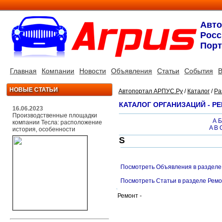
Авт
Росс
Порт
Главная
Компании
Новости
Объявления
Статьи
События
В
НОВЫЕ СТАТЬИ
Автопортал АРПУС.Ру
/
Каталог
/
Ра
КАТАЛОГ ОРГАНИЗАЦИЙ - Р
16.06.2023
Производственные площадки
А
Б
компании Тесла: расположение
A
B
история, особенности
S
Посмотреть Объявления в разделе
Посмотреть Статьи в разделе Рем
Ремонт -