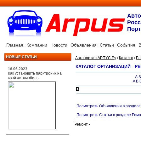
Авт
Росс
Порт
Главная
Компании
Новости
Объявления
Статьи
События
В
НОВЫЕ СТАТЬИ
Автопортал АРПУС.Ру
/
Каталог
/
Ра
КАТАЛОГ ОРГАНИЗАЦИЙ - Р
16.06.2023
Как установить парктроник на
А
Б
свой автомобиль
A
B
В
Посмотреть Объявления в разделе
Посмотреть Статьи в разделе Рем
Ремонт -