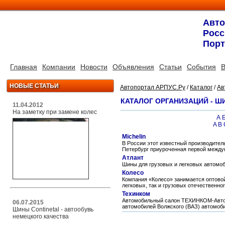
Авт
Росс
Порт
Главная
Компании
Новости
Объявления
Статьи
События
В
НОВЫЕ СТАТЬИ
Автопортал АРПУС.Ру
/
Каталог
/
Ав
КАТАЛОГ ОРГАНИЗАЦИЙ - 
11.04.2012
На заметку при замене колес
А
A
B
Michelin
В России этот известный производитель
Петербург приуроченная первой междун
Атлант
Шины для грузовых и легковых автомо
Колесо
Компания «Колесо» занимается оптовой
легковых, так и грузовых отечественно
Техинком
Автомобильный салон ТЕХИНКОМ-Авто 
06.07.2015
автомобилей Волжского (ВАЗ) автомоби
Шины Continetal - автообувь
немецкого качества