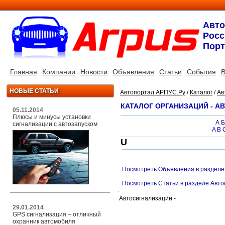
Авт
Росс
Порт
Главная
Компании
Новости
Объявления
Статьи
События
В
НОВЫЕ СТАТЬИ
Автопортал АРПУС.Ру
/
Каталог
/
Ав
КАТАЛОГ ОРГАНИЗАЦИЙ - 
05.11.2014
Плюсы и минусы установки
А
Б
сигнализации с автозапуском
A
B
U
Посмотреть Объявления в разделе
Посмотреть Статьи в разделе Авт
Автосигнализации -
29.01.2014
GPS сигнализация – отличный
охранник автомобиля