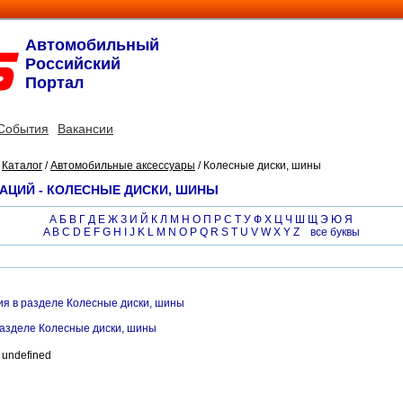
Автомобильный
Российский
Портал
События
Вакансии
/
Каталог
/
Автомобильные аксессуары
/ Колесные диски, шины
АЦИЙ - КОЛЕСНЫЕ ДИСКИ, ШИНЫ
А
Б
В
Г
Д
Е
Ж
З
И
Й
К
Л
М
Н
О
П
Р
С
Т
У
Ф
Х
Ц
Ч
Ш
Щ
Э
Ю
Я
A
B
C
D
E
F
G
H
I
J
K
L
M
N
O
P
Q
R
S
T
U
V
W
X
Y
Z
все буквы
я в разделе Колесные диски, шины
разделе Колесные диски, шины
 undefined