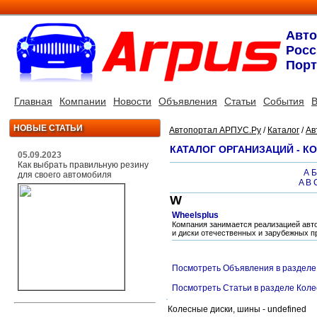
Авт
Росс
Порт
Главная
Компании
Новости
Объявления
Статьи
События
В
НОВЫЕ СТАТЬИ
Автопортал АРПУС.Ру
/
Каталог
/
Ав
КАТАЛОГ ОРГАНИЗАЦИЙ - К
05.09.2023
Как выбрать правильную резину
А
Б
для своего автомобиля
A
B
W
Wheelsplus
Компания занимается реализацией авт
и диски отечественных и зарубежных п
Посмотреть Объявления в разделе
Посмотреть Статьи в разделе Коле
Колесные диски, шины - undefined