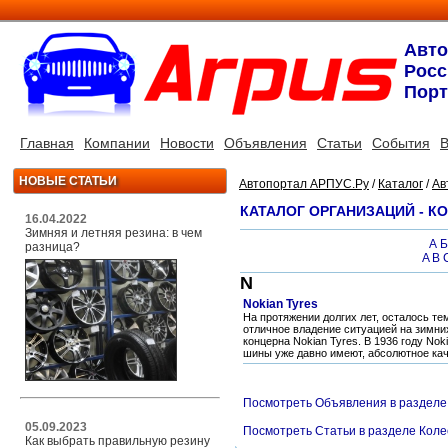
Авт
Росс
Порт
Главная
Компании
Новости
Объявления
Статьи
События
В
НОВЫЕ СТАТЬИ
Автопортал АРПУС.Ру
/
Каталог
/
Ав
КАТАЛОГ ОРГАНИЗАЦИЙ - К
16.04.2022
Зимняя и летняя резина: в чем
А
Б
разница?
A
B
N
Nokian Tyres
На протяжении долгих лет, осталось те
отличное владение ситуацией на зимних
концерна Nokian Tyres. В 1936 году Nok
шины уже давно имеют, абсолютное кач
Посмотреть Объявления в разделе
05.09.2023
Посмотреть Статьи в разделе Коле
Как выбрать правильную резину