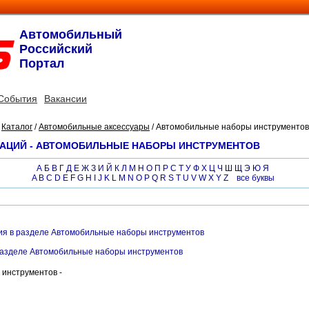
Автомобильный
Российский
Портал
События
Вакансии
/
Каталог
/
Автомобильные аксессуары
/ Автомобильные наборы инструментов
ЗАЦИЙ - АВТОМОБИЛЬНЫЕ НАБОРЫ ИНСТРУМЕНТОВ
А
Б
В
Г
Д
Е
Ж
З
И
Й
К
Л
М
Н
О
П
Р
С
Т
У
Ф
Х
Ц
Ч
Ш
Щ
Э
Ю
Я
A
B
C
D
E
F
G
H
I
J
K
L
M
N
O
P
Q
R
S
T
U
V
W
X
Y
Z
все буквы
я в разделе Автомобильные наборы инструментов
разделе Автомобильные наборы инструментов
 инструментов -